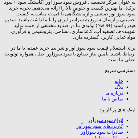
به عنوان مرکز تخصصی فروش سود سوز آور (کاستیک سودا / سود
پرک)، ما بهترین کیفیت و خلوص بالا را ارائه می‌دهیم. تجربه خرید
سود سوز آور صنعتی و آزمایشگاهی با قیمت مناسب، کیفیت
تضمینی و ارسال سریع به سراسر ایران را با ما داشته باشید. سدیم
هیدروکسید (NaOH) تولیدی ما در صنایع مختلفی از جمله تولید
شوینده‌ها، تصفیه آب، کاغذسازی، نساجی، پتروشیمی و فرآوری
مواد غذایی کاربرد گسترده دارد.
برای استعلام قیمت سود سوز آور و شرایط خرید عمده، با ما در
ارتباط باشید. تأمین نیاز صنایع با سود سوزآور اصل، همواره اولویت
اصلی ما است.
دسترسی سریع
خانه
بلاگ
درباره ما
تماس با ما
لینک های پرکاربرد
انواع سود سوزآور
کاربردهای سود سوزآور
صادرات سود سوزآور
سوالات متداول