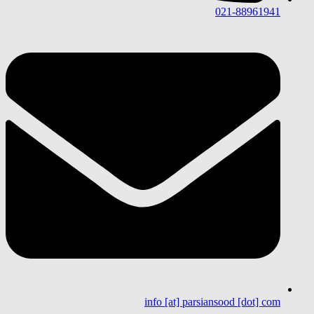
021-88961941
info [at] parsiansood [dot] com