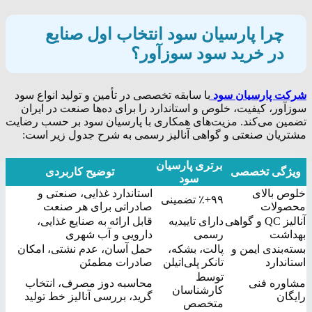
چرا پارسیان سود انتخاب اول صنایع
در خرید سود سوزآور؟
شرکت پارسیان سود
با سابقه تخصصی در تأمین و تولید انواع سود
سوزآور، کیفیت، خلوص و استاندارد را برای ده‌ها صنعت در ایران
تضمین می‌کند. مزیت‌های همکاری با پارسیان سود بر حسب رضایت
مشتریان صنعتی و گواهی آنالیز رسمی به شرح جدول زیر است:
برتری پارسیان
ویژگی‌ تخصصی
توضیح کاربردی
سود
خلوص بالای
استاندارد غذایی، صنعتی و
۹۹+٪ تضمینی
محصولات
صادراتی برای هر صنعت
آنالیز QC و گواهی
دارای تاییدیه
قابل ارائه به صنایع غذایی،
بهداشت
رسمی
دارویی و آب شهری
بسته‌بندی ایمن و
پالت، بشکه،
حمل آسان، عدم نشتی، امکان
استاندارد
تانکر پلی‌اتیلن
صادرات مطمئن
توسط
مشاوره فنی
محاسبه دوز مصرف، انتخاب
کارشناسان
رایگان
گرید، بررسی آنالیز خط تولید
متخصص